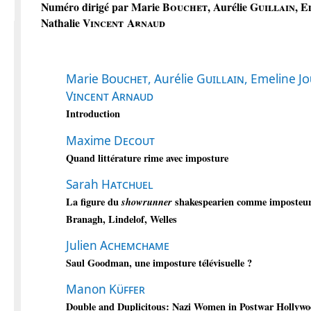
Numéro dirigé par Marie
Bouchet
, Aurélie
Guillain
, E
Nathalie
Vincent Arnaud
Marie
Bouchet
, Aurélie
Guillain
, Emeline
Jo
Vincent Arnaud
Introduction
Maxime
Decout
Quand littérature rime avec imposture
Sarah
Hatchuel
La figure du
showrunner
shakespearien comme imposteur
Branagh, Lindelof, Welles
Julien
Achemchame
Saul Goodman, une imposture télévisuelle ?
Manon
Küffer
Double and Duplicitous: Nazi Women in Postwar Hollywo