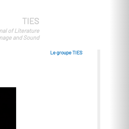
TIES
al of Literature
Image and Sound
Le groupe TIES