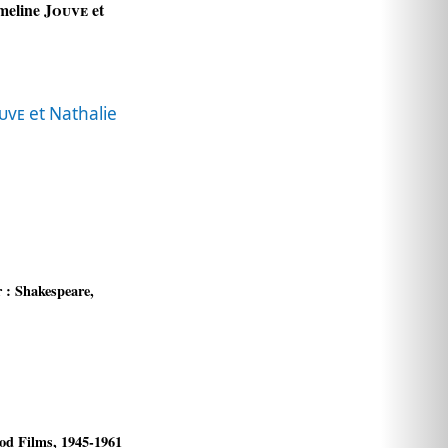
meline
Jouve
et
uve
et Nathalie
 : Shakespeare,
od Films, 1945-1961