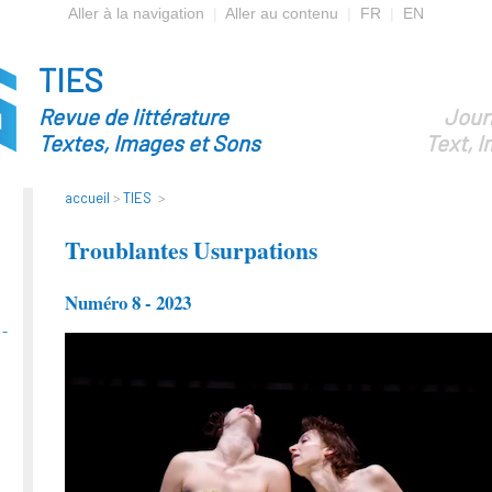
Aller à la navigation
|
Aller au contenu
|
FR
|
EN
TIES
Revue de littérature
Journ
Textes, Images et Sons
Text, 
accueil
>
TIES
>
Troublantes Usurpations
Numéro 8 - 2023
 -