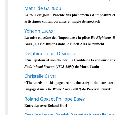
Mathilde
Galinou
Le tour est joué ! Parenté des phénomènes d’imposture e
artistiques contemporaines et magie de spectacle
Yohann
Lucas
La mise en scène de l’imposture : la pièce
We Righteous 
Bass Jr. / Ed Bullins dans le Black Arts Movement
Delphine
Louis-Dimitrov
L’usurpateur et son double : le trouble de la couleur dan
Pudd’nhead Wilson (1893-1894)
de Mark Twain
Christelle
Centi
“The words on this page are not the story”: douleur, tort
langage dans
The Water Cure
(2007) de Percival Everett
Roland
Gori
et Philippe
Birgy
Entretien avec Roland Gori