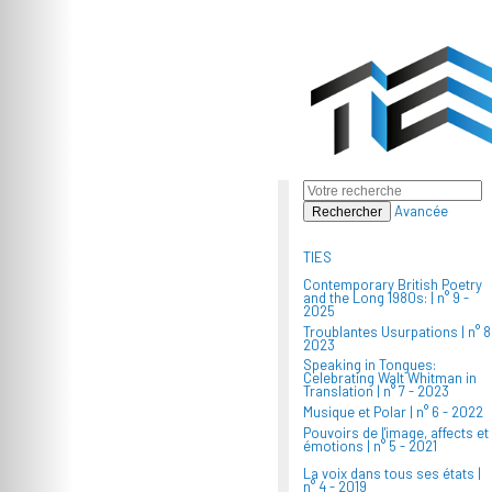
Avancée
TIES
Contemporary British Poetry
and the Long 1980s: |
n° 9 -
2025
Troublantes Usurpations |
n° 8
2023
Speaking in Tongues:
Celebrating Walt Whitman in
Translation |
n° 7 - 2023
Musique et Polar |
n° 6 - 2022
Pouvoirs de l'image, affects et
émotions |
n° 5 - 2021
La voix dans tous ses états |
n° 4 - 2019