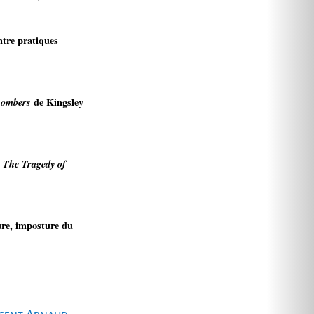
ntre pratiques
Bombers
de Kingsley
s
The Tragedy of
ure, imposture du