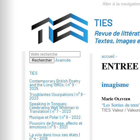
Aller à la navigatio
TIES
Revue de littéra
Textes, Images 
accueil
>
Avancée
ENTREE
TIES
Contemporary British Poetry
imagisme
and the Long 1980s: |
n° 9 -
2025
Troublantes Usurpations |
n° 8 -
Marie
Olivier
2023
Speaking in Tongues:
“Les Sorties du texte
Celebrating Walt Whitman in
TIES
Valeur / Valeur
Translation |
n° 7 - 2023
Musique et Polar |
n° 6 - 2022
Pouvoirs de l'image, affects et
émotions |
n° 5 - 2021
La voix dans tous ses états |
n° 4 - 2019