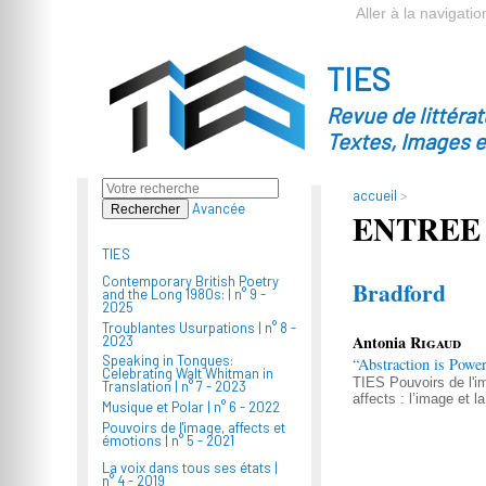
Aller à la navigatio
TIES
Revue de littéra
Textes, Images 
accueil
>
Avancée
ENTREE
TIES
Contemporary British Poetry
Bradford
and the Long 1980s: |
n° 9 -
2025
Troublantes Usurpations |
n° 8 -
Antonia
Rigaud
2023
Speaking in Tongues:
“Abstraction is Powe
Celebrating Walt Whitman in
TIES
Pouvoirs de l'i
Translation |
n° 7 - 2023
affects : l’image et l
Musique et Polar |
n° 6 - 2022
Pouvoirs de l'image, affects et
émotions |
n° 5 - 2021
La voix dans tous ses états |
n° 4 - 2019