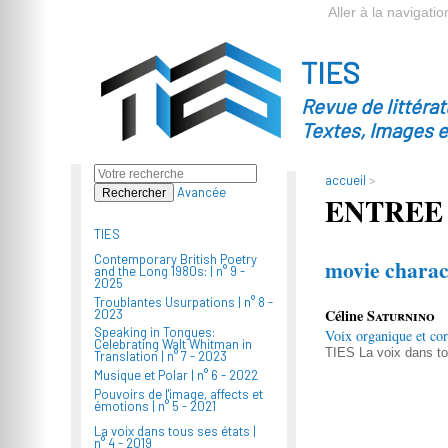
Aller à la navigatio
TIES
Revue de littéra
Textes, Images 
accueil
>
Avancée
ENTREE
TIES
Contemporary British Poetry
movie charac
and the Long 1980s: |
n° 9 -
2025
Troublantes Usurpations |
n° 8 -
Céline
Saturnino
2023
Speaking in Tongues:
Voix organique et co
Celebrating Walt Whitman in
TIES
La voix dans t
Translation |
n° 7 - 2023
Musique et Polar |
n° 6 - 2022
Pouvoirs de l'image, affects et
émotions |
n° 5 - 2021
La voix dans tous ses états |
n° 4 - 2019