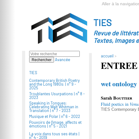
Aller à la navigatio
TIES
Revue de littéra
Textes, Images 
accueil
>
Avancée
ENTREE
TIES
Contemporary British Poetry
wet ontology
and the Long 1980s: |
n° 9 -
2025
Troublantes Usurpations |
n° 8 -
Sarah
Bouttier
2023
Speaking in Tongues:
Fluid poetics in
Venu
Celebrating Walt Whitman in
TIES
Contemporary B
Translation |
n° 7 - 2023
Musique et Polar |
n° 6 - 2022
Pouvoirs de l'image, affects et
émotions |
n° 5 - 2021
La voix dans tous ses états |
n° 4 - 2019