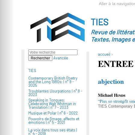
Aller à la navigatio
TIES
Revue de littéra
Textes, Images 
accueil
>
Avancée
ENTREE
TIES
Contemporary British Poetry
abjection
and the Long 1980s: |
n° 9 -
2025
Troublantes Usurpations |
n° 8 -
Michael
Hinds
2023
Speaking in Tongues:
“Piss so strong/It s
Celebrating Walt Whitman in
TIES
Contemporary B
Translation |
n° 7 - 2023
Musique et Polar |
n° 6 - 2022
Pouvoirs de l'image, affects et
émotions |
n° 5 - 2021
La voix dans tous ses états |
n° 4 - 2019