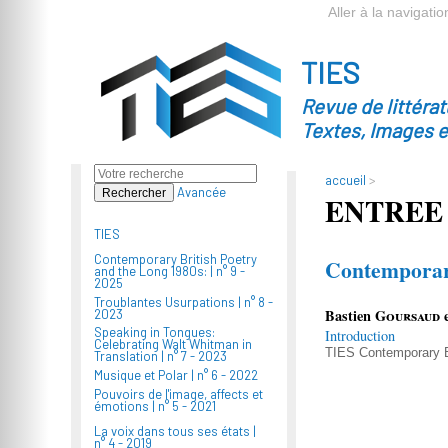
Aller à la navigatio
TIES
Revue de littéra
Textes, Images 
accueil
>
Avancée
ENTREE
TIES
Contemporary British Poetry
Contemporary
and the Long 1980s: |
n° 9 -
2025
Troublantes Usurpations |
n° 8 -
Bastien
Goursaud
e
2023
Speaking in Tongues:
Introduction
Celebrating Walt Whitman in
TIES
Contemporary B
Translation |
n° 7 - 2023
Musique et Polar |
n° 6 - 2022
Pouvoirs de l'image, affects et
émotions |
n° 5 - 2021
La voix dans tous ses états |
n° 4 - 2019