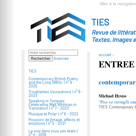
Aller à la navigatio
TIES
Revue de littéra
Textes, Images 
accueil
>
Avancée
ENTREE
TIES
Contemporary British Poetry
contemporary
and the Long 1980s: |
n° 9 -
2025
Troublantes Usurpations |
n° 8 -
Michael
Hinds
2023
Speaking in Tongues:
“Piss so strong/It s
Celebrating Walt Whitman in
TIES
Contemporary B
Translation |
n° 7 - 2023
Musique et Polar |
n° 6 - 2022
Pouvoirs de l'image, affects et
émotions |
n° 5 - 2021
La voix dans tous ses états |
n° 4 - 2019